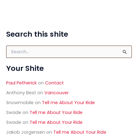
Search this shite
S
e
a
Your Shite
r
c
h
Paul Petherick
on
Contact
f
o
Anthony Best
on
Vancouver
r
Snowmobile
on
Tell me About Your Ride
:
Swade
on
Tell me About Your Ride
Swade
on
Tell me About Your Ride
Jakob Jorgensen
on
Tell me About Your Ride