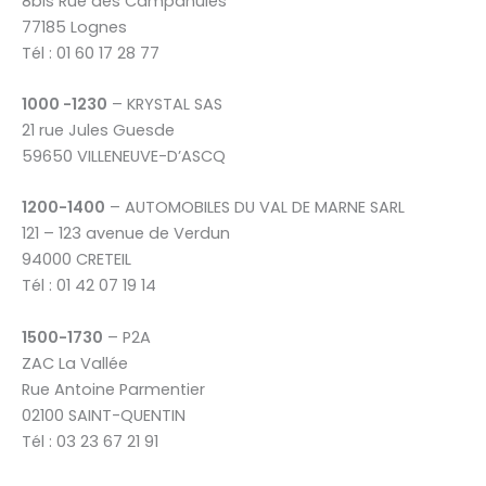
8bis Rue des Campanules
77185 Lognes
Tél : 01 60 17 28 77
1000 -1230
– KRYSTAL SAS
21 rue Jules Guesde
59650 VILLENEUVE-D’ASCQ
1200-1400
– AUTOMOBILES DU VAL DE MARNE SARL
121 – 123 avenue de Verdun
94000 CRETEIL
Tél : 01 42 07 19 14
1500-1730
– P2A
ZAC La Vallée
Rue Antoine Parmentier
02100 SAINT-QUENTIN
Tél : 03 23 67 21 91