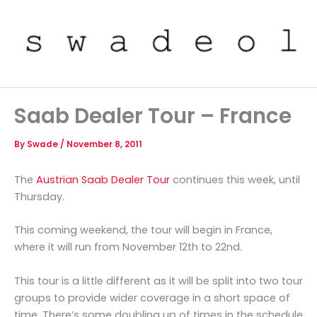
Skip
to
content
Saab Dealer Tour – France
By
Swade
/
November 8, 2011
The
Austrian Saab Dealer Tour
continues this week, until
Thursday.
This coming weekend, the tour will begin in France,
where it will run from November 12th to 22nd.
This tour is a little different as it will be split into two tour
groups to provide wider coverage in a short space of
time. There’s some doubling up of times in the schedule