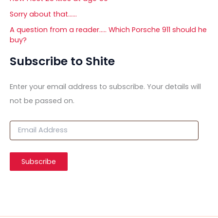
Sorry about that……
A question from a reader….. Which Porsche 911 should he
buy?
Subscribe to Shite
Enter your email address to subscribe. Your details will
not be passed on.
E
m
a
i
Subscribe
l
A
d
d
r
e