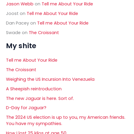
Jason Webb
on
Tell me About Your Ride
Joost
on
Tell me About Your Ride
Dan Pacey
on
Tell me About Your Ride
Swade
on
The Croissant
My shite
Tell me About Your Ride
The Croissant
Weighing the US Incursion Into Venezuela
A Sheepish reintroduction
The new Jaguar is here. Sort of.
D-Day for Jaguar?
The 2024 US election is up to you, my American friends.
You have my sympathies.
How I lost 25 kilos at age 50